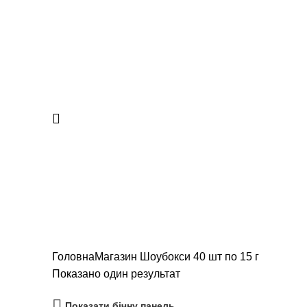
Шоубокси 40 шт по 15 г
Категорії
ВСІ
ПРОПОЗИЦІЇ
БОКСИ 22 ШТ
4 ПРОДУКТИ
ДИТЯЧА
ФРУКТОВІ РОЛИ 15Г
2 ПРОДУКТИ
ШОУБОКСИ 40 ШТ ПО
Головна
Магазин
Шоубокси 40 шт по 15 г
Показано один результат
Показати бічну панель